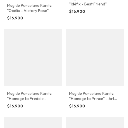
"Idéfix - Best Friend"
Mug de Porcelana Könitz
"Obélix - Victory Pose"
$16.900
$16.900
Mug de Porcelana Könitz
Mug de Porcelana Könitz
"Homage to Freddie
"Homage to Prince" - Art
Mercury" - Art Pop Edition
Pop Edition
$16.900
$16.900