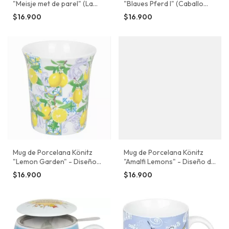
"Meisje met de parel" (La
"Blaues Pferd I" (Caballo
Joven de la Perla)
Azul I) de Franz Marc
$16.900
$16.900
Mug de Porcelana Könitz
Mug de Porcelana Könitz
"Lemon Garden" - Diseño
"Amalfi Lemons" - Diseño de
Cítrico y Ornamentos
Mosaicos y Limones
$16.900
$16.900