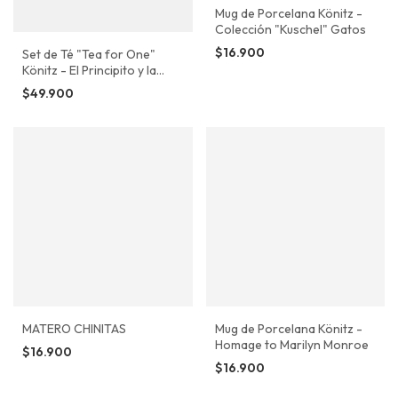
Mug de Porcelana Könitz -
Colección "Kuschel" Gatos
$16.900
Set de Té "Tea for One"
Könitz - El Principito y la
Rosa
$49.900
MATERO CHINITAS
Mug de Porcelana Könitz -
Homage to Marilyn Monroe
$16.900
$16.900