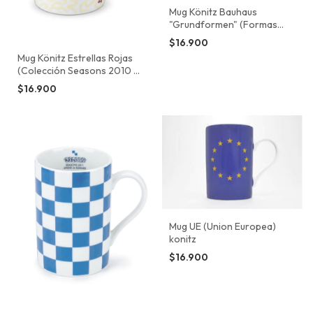
Mug Könitz Bauhaus
"Grundformen" (Formas
Básicas) por Typoly.
$16.900
Mug Könitz Estrellas Rojas
(Colección Seasons 2010 -
Winter)
$16.900
Mug UE (Union Europea)
konitz
$16.900