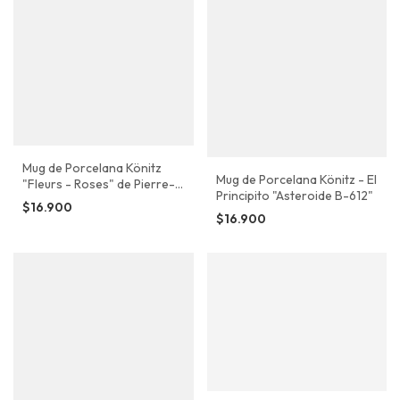
Mug de Porcelana Könitz
Mug de Porcelana Könitz - El
"Fleurs - Roses" de Pierre-
Principito "Asteroide B-612"
Auguste Renoir
$16.900
$16.900