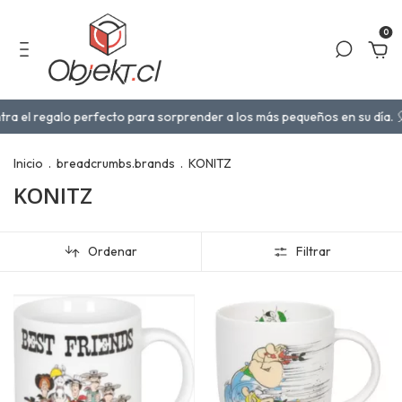
0
egalo perfecto para sorprender a los más pequeños en su día. 🎈🧸
¡
Inicio
.
breadcrumbs.brands
.
KONITZ
KONITZ
Ordenar
Filtrar