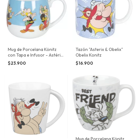
Mug de Porcelana Könitz
Tazón "Asterix & Obelix"
con Tapa e Infusor - Astérix
Obelix Konitz
Herb Mug
$23.900
$16.900
Mug de Porcelana Könitz