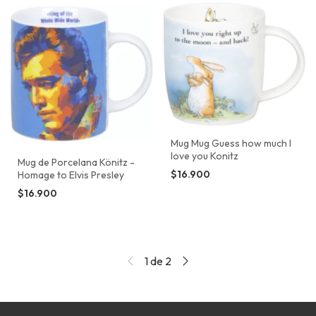
Mug Mug Guess how much I
love you Konitz
Mug de Porcelana Könitz -
$16.900
Homage to Elvis Presley
$16.900
1
de
2