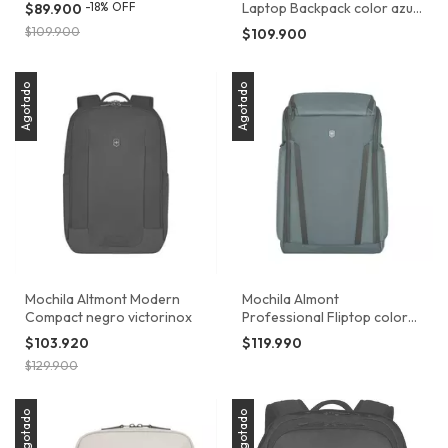
Victorinox
-
18
%
OFF
Laptop Backpack color azul
$89.900
Victorinox
$109.900
$109.900
Agotado
Agotado
Mochila Altmont Modern
Mochila Almont
Compact negro victorinox
Professional Fliptop color
negro Victorinox
$103.920
$119.990
$129.900
Agotado
Agotado