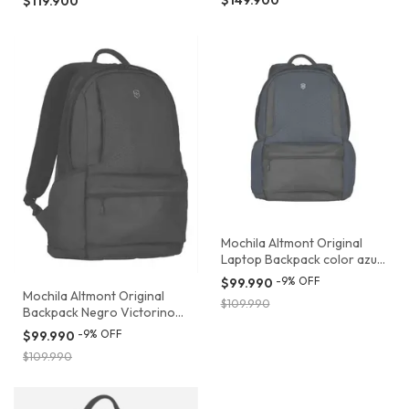
$119.900
Mochila Altmont Original
Laptop Backpack color azul
Victorinox
-
9
%
OFF
$99.990
Mochila Altmont Original
$109.990
Backpack Negro Victorinox
606742
-
9
%
OFF
$99.990
$109.990